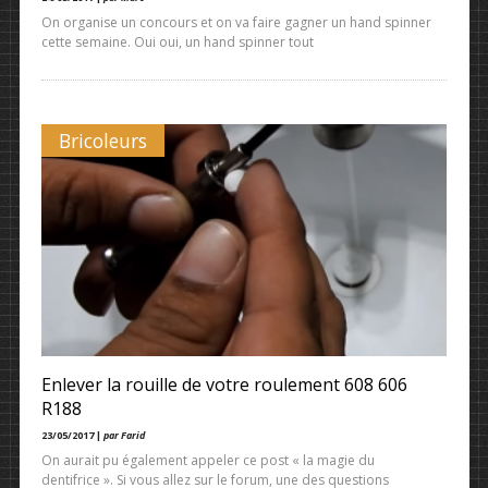
On organise un concours et on va faire gagner un hand spinner
cette semaine. Oui oui, un hand spinner tout
Bricoleurs
Enlever la rouille de votre roulement 608 606
R188
23/05/2017 |
par Farid
On aurait pu également appeler ce post « la magie du
dentifrice ». Si vous allez sur le forum, une des questions