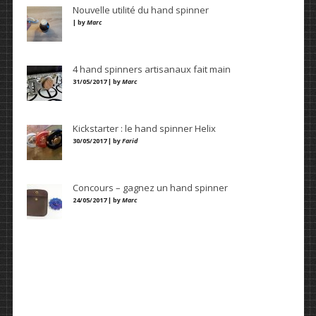
Nouvelle utilité du hand spinner
| by
Marc
4 hand spinners artisanaux fait main
31/05/2017 | by
Marc
Kickstarter : le hand spinner Helix
30/05/2017 | by
Farid
Concours – gagnez un hand spinner
24/05/2017 | by
Marc