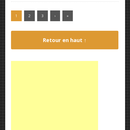
1
2
3
›
»
Retour en haut ↑