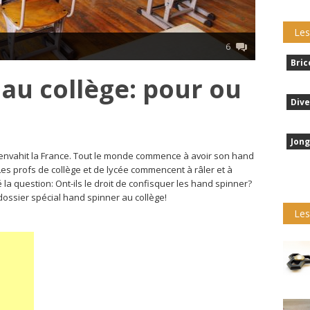
Les
6
Bric
au collège: pour ou
Dive
Jong
 envahit la France. Tout le monde commence à avoir son hand
es profs de collège et de lycée commencent à râler et à
 la question: Ont-ils le droit de confisquer les hand spinner?
e dossier spécial hand spinner au collège!
Les