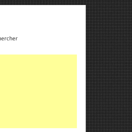
hercher