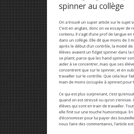
spinner au collège
On a trouvé un super article sur le sujet s
C’est en anglais, donc on va essayer de 
contenu. Il s’agit d’une prof de langue en
dans un collège. Elle dit que moins de 3 
après le début d’un contrôle, la moitié de
élèves avaient un fidget spinner dans la m
se plaint, parce que les hand spinner so
aider à se concentrer, mais que ses élèv
concentrent que sur le spinner, et en oub
travailler sur le contrôle. Que cela leur fa
main de moins (occupée à spinner) pour tr
Ce qui est plus surprenant, c’est qu’ensuit
quand on est stressé ou qu’on s’ennuie. Ce
élèves qui sont en train de travailler. T
elle finit sur une touche humoristique. En
d’économiser pour lui payer des bouteille
nous faire des commentaires, l’article es