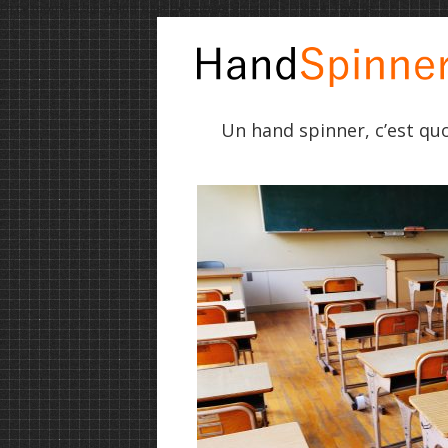
En ce moment, un grand sujet de société envahit la France. Tout le..." />
Un hand spinner, c’est quo