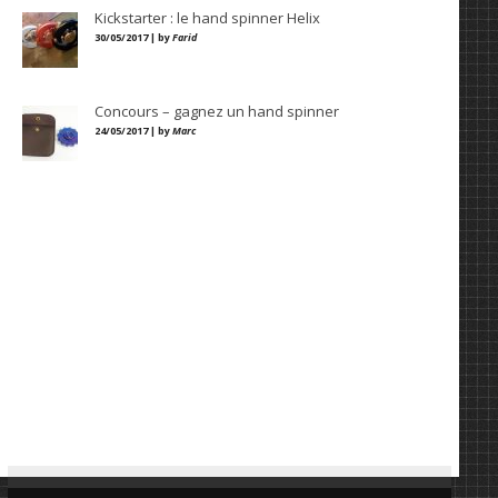
Kickstarter : le hand spinner Helix
30/05/2017 | by
Farid
Concours – gagnez un hand spinner
24/05/2017 | by
Marc