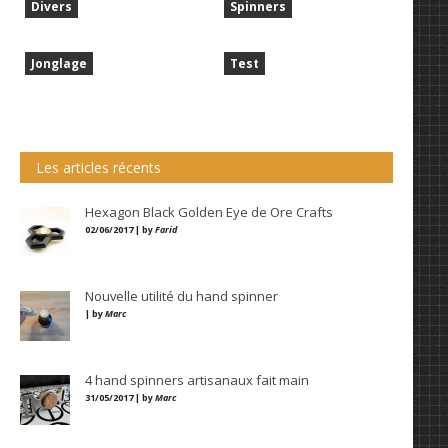
Divers
Spinners
Jonglage
Test
Les articles récents
Hexagon Black Golden Eye de Ore Crafts
02/06/2017 | by
Farid
Nouvelle utilité du hand spinner
| by
Marc
4 hand spinners artisanaux fait main
31/05/2017 | by
Marc