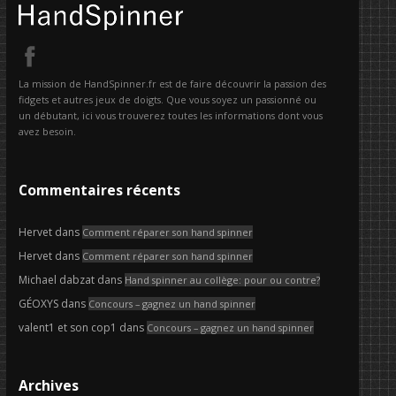
La mission de HandSpinner.fr est de faire découvrir la passion des
fidgets et autres jeux de doigts. Que vous soyez un passionné ou
un débutant, ici vous trouverez toutes les informations dont vous
avez besoin.
Commentaires récents
Hervet
dans
Comment réparer son hand spinner
Hervet
dans
Comment réparer son hand spinner
Michael dabzat
dans
Hand spinner au collège: pour ou contre?
GÉOXYS
dans
Concours – gagnez un hand spinner
valent1 et son cop1
dans
Concours – gagnez un hand spinner
Archives