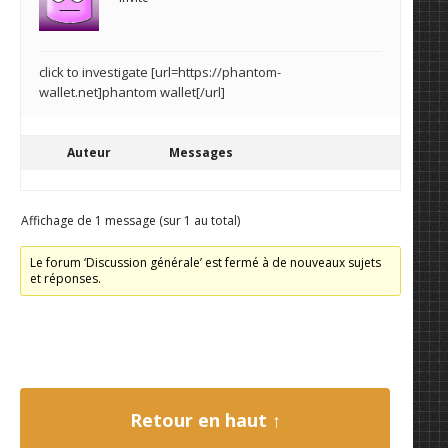
click to investigate [url=https://phantom-
wallet.net]phantom wallet[/url]
Auteur
Messages
Affichage de 1 message (sur 1 au total)
Le forum ‘Discussion générale’ est fermé à de nouveaux sujets
et réponses.
Retour en haut ↑