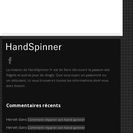
La mission de HandSpinner.fr est de faire découvrir la passion des
fidgets et autres jeux de doigts. Que vous soyez un passionné ou
un débutant, ici vous trouverez toutes les informations dont vous
avez besoin.
Commentaires récents
Hervet
dans
Comment réparer son hand spinner
Hervet
dans
Comment réparer son hand spinner