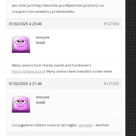
win chile [url=http://winchile.pro/#]winchile.pro[/url] Los
croupiers son amables y profesionales.
01/02/2025 à 20:46
#127034
Anonyme
Invité
Many casinos host charity events and fundraisers.
https://phtaya.tech/#
Many casinos have beautiful ocean views.
01/02/2025 à 21:46
#127335
Anonyme
Invité
Los jugadores deben conocer las reglas.:
winchile
– winchile