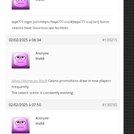
taya777 login [url=https://taya777.icu/#]taya777.icu[/url] Some
casinos have luxurious spa facilities.
02/02/2025 à 06:04
#130215
Anonyme
Invité
https://phmacao.life/#
Casino promotions draw in new players
frequently.
The casino scene is constantly evolving.
02/02/2025 à 07:50
#130785
Anonyme
Invité