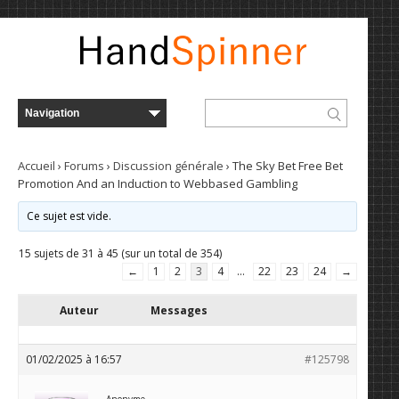
Accueil
›
Forums
›
Discussion générale
›
The Sky Bet Free Bet
Promotion And an Induction to Webbased Gambling
Ce sujet est vide.
15 sujets de 31 à 45 (sur un total de 354)
←
1
2
3
4
…
22
23
24
→
Auteur
Messages
01/02/2025 à 16:57
#125798