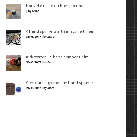
Nouvelle utilité du hand spinner
| by
Marc
4 hand spinners artisanaux fait main
31/05/2017 | by
Marc
Kickstarter : le hand spinner Helix
30/05/2017 | by
Farid
Concours – gagnez un hand spinner
24/05/2017 | by
Marc