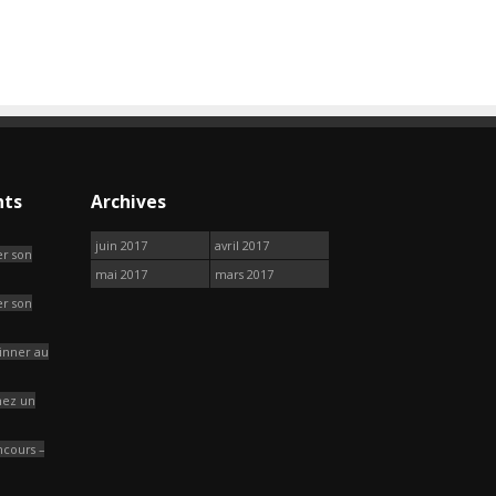
nts
Archives
juin 2017
avril 2017
r son
mai 2017
mars 2017
r son
inner au
nez un
cours –