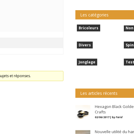
Les catégories
Bricoleurs
Non 
Divers
Spin
Jonglage
Tes
sujets et réponses.
Les articles récents
Hexagon Black Golde
Crafts
02/06/2017 | by
Farid
Nouvelle utilité du h