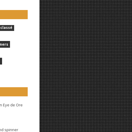
classé
ners
t
n Eye de Ore
and spinner