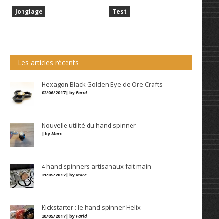
Jonglage
Test
Les articles récents
Hexagon Black Golden Eye de Ore Crafts
02/06/2017 | by
Farid
Nouvelle utilité du hand spinner
| by
Marc
4 hand spinners artisanaux fait main
31/05/2017 | by
Marc
Kickstarter : le hand spinner Helix
30/05/2017 | by
Farid