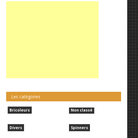
Les catégories
Bricoleurs
Non classé
Divers
Spinners