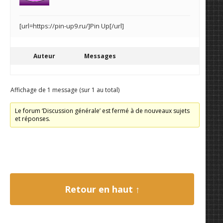
[url=https://pin-up9.ru/]Pin Up[/url]
Auteur
Messages
Affichage de 1 message (sur 1 au total)
Le forum ‘Discussion générale’ est fermé à de nouveaux sujets
et réponses.
Retour en haut ↑