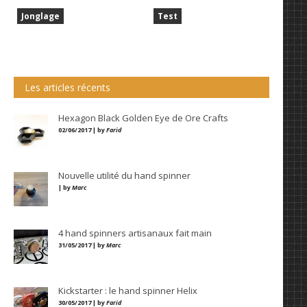
Jonglage
Test
Les articles récents
Hexagon Black Golden Eye de Ore Crafts
02/06/2017 | by
Farid
Nouvelle utilité du hand spinner
| by
Marc
4 hand spinners artisanaux fait main
31/05/2017 | by
Marc
Kickstarter : le hand spinner Helix
30/05/2017 | by
Farid