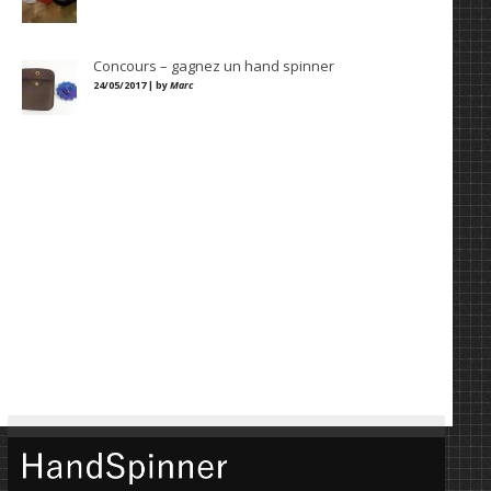
Concours – gagnez un hand spinner
24/05/2017 | by
Marc