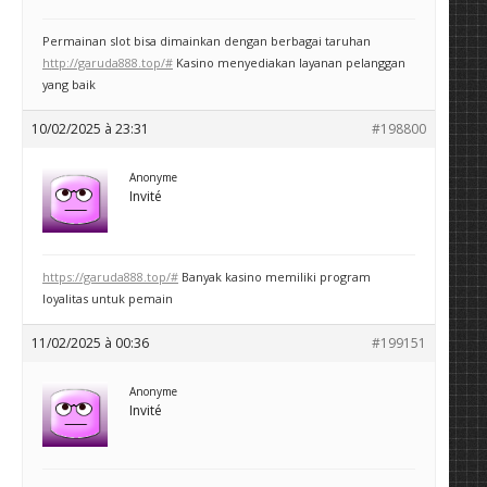
Permainan slot bisa dimainkan dengan berbagai taruhan
http://garuda888.top/#
Kasino menyediakan layanan pelanggan
yang baik
10/02/2025 à 23:31
#198800
Anonyme
Invité
https://garuda888.top/#
Banyak kasino memiliki program
loyalitas untuk pemain
11/02/2025 à 00:36
#199151
Anonyme
Invité