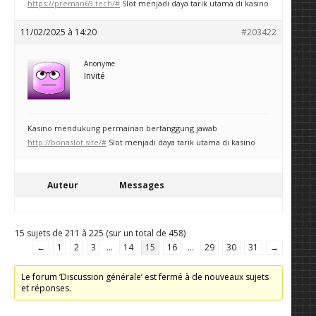
https://preman69.tech/#
Slot menjadi daya tarik utama di kasino
11/02/2025 à 14:20
#203422
Anonyme
Invité
Kasino mendukung permainan bertanggung jawab
http://bonaslot.site/#
Slot menjadi daya tarik utama di kasino
Auteur
Messages
15 sujets de 211 à 225 (sur un total de 458)
←
1
2
3
…
14
15
16
…
29
30
31
→
Le forum ‘Discussion générale’ est fermé à de nouveaux sujets
et réponses.