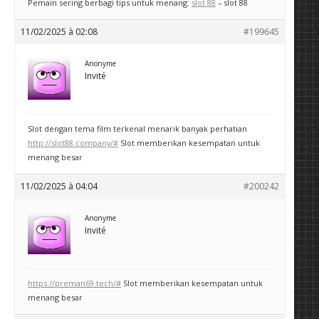
Pemain sering berbagi tips untuk menang:
slot 88
– slot 88
11/02/2025 à 02:08
#199645
Anonyme
Invité
Slot dengan tema film terkenal menarik banyak perhatian
http://slot88.company/#
Slot memberikan kesempatan untuk
menang besar
11/02/2025 à 04:04
#200242
Anonyme
Invité
https://preman69.tech/#
Slot memberikan kesempatan untuk
menang besar