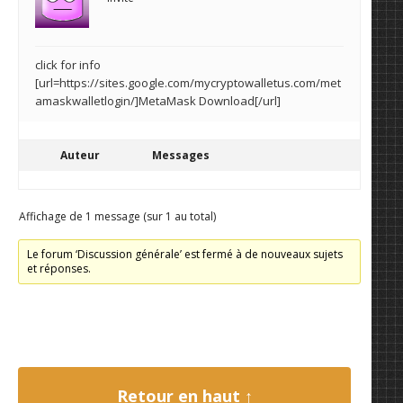
click for info
[url=https://sites.google.com/mycryptowalletus.com/met
amaskwalletlogin/]MetaMask Download[/url]
Auteur
Messages
Affichage de 1 message (sur 1 au total)
Le forum ‘Discussion générale’ est fermé à de nouveaux sujets
et réponses.
Retour en haut ↑