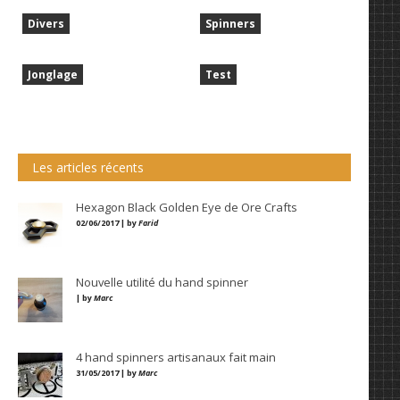
Divers
Spinners
Jonglage
Test
Les articles récents
Hexagon Black Golden Eye de Ore Crafts
02/06/2017 | by
Farid
Nouvelle utilité du hand spinner
| by
Marc
4 hand spinners artisanaux fait main
31/05/2017 | by
Marc