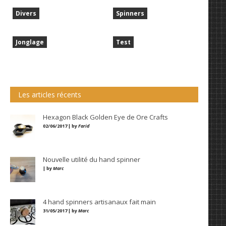
Divers
Spinners
Jonglage
Test
Les articles récents
Hexagon Black Golden Eye de Ore Crafts
02/06/2017 | by
Farid
Nouvelle utilité du hand spinner
| by
Marc
4 hand spinners artisanaux fait main
31/05/2017 | by
Marc