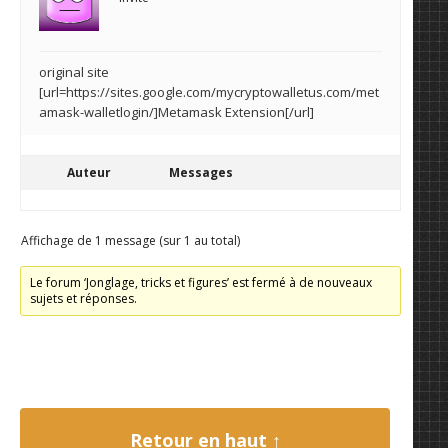
original site
[url=https://sites.google.com/mycryptowalletus.com/met
amask-walletlogin/]Metamask Extension[/url]
Auteur
Messages
Affichage de 1 message (sur 1 au total)
Le forum ‘Jonglage, tricks et figures’ est fermé à de nouveaux
sujets et réponses.
Retour en haut ↑