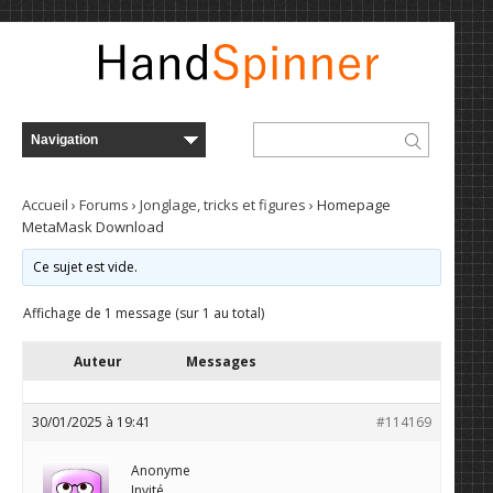
Accueil
›
Forums
›
Jonglage, tricks et figures
›
Homepage
MetaMask Download
Ce sujet est vide.
Affichage de 1 message (sur 1 au total)
Auteur
Messages
30/01/2025 à 19:41
#114169
Anonyme
Invité