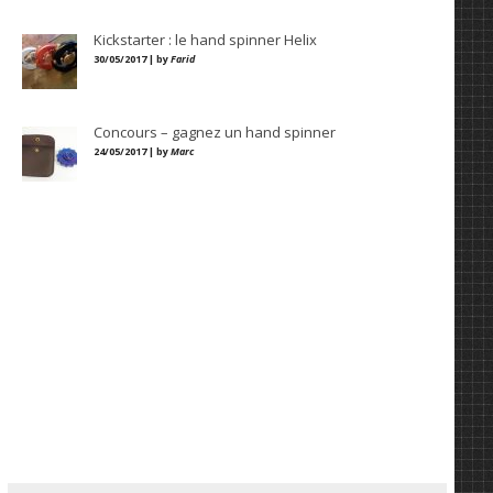
Kickstarter : le hand spinner Helix
30/05/2017 | by
Farid
Concours – gagnez un hand spinner
24/05/2017 | by
Marc