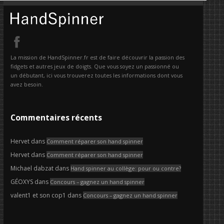
La mission de HandSpinner.fr est de faire découvrir la passion des
fidgets et autres jeux de doigts. Que vous soyez un passionné ou
un débutant, ici vous trouverez toutes les informations dont vous
avez besoin.
Commentaires récents
Hervet
dans
Comment réparer son hand spinner
Hervet
dans
Comment réparer son hand spinner
Michael dabzat
dans
Hand spinner au collège: pour ou contre?
GÉOXYS
dans
Concours – gagnez un hand spinner
valent1 et son cop1
dans
Concours – gagnez un hand spinner