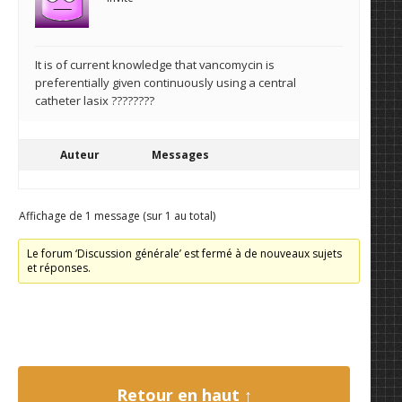
It is of current knowledge that vancomycin is
preferentially given continuously using a central
catheter
lasix ????????
Auteur
Messages
Affichage de 1 message (sur 1 au total)
Le forum ‘Discussion générale’ est fermé à de nouveaux sujets
et réponses.
Retour en haut ↑