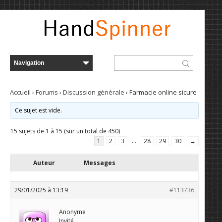
Accueil
›
Forums
›
Discussion générale
›
Farmacie online sicure
Ce sujet est vide.
15 sujets de 1 à 15 (sur un total de 450)
1
2
3
…
28
29
30
→
Auteur
Messages
29/01/2025 à 13:19
#113736
Anonyme
Invité