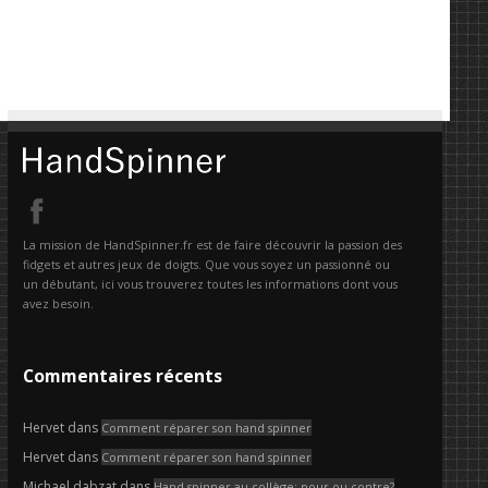
La mission de HandSpinner.fr est de faire découvrir la passion des
fidgets et autres jeux de doigts. Que vous soyez un passionné ou
un débutant, ici vous trouverez toutes les informations dont vous
avez besoin.
Commentaires récents
Hervet
dans
Comment réparer son hand spinner
Hervet
dans
Comment réparer son hand spinner
Michael dabzat
dans
Hand spinner au collège: pour ou contre?