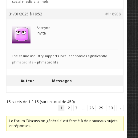
social media channels.
31/01/2025 à 19:52
#118938
Anonyme
Invité
The casino industry supports local economies significantly.:
phmacao.life
– phmacao.life
Auteur
Messages
15 sujets de 1 à 15 (sur un total de 450)
1
2
3
…
28
29
30
→
Le forum ‘Discussion générale’ est fermé à de nouveaux sujets
et réponses.