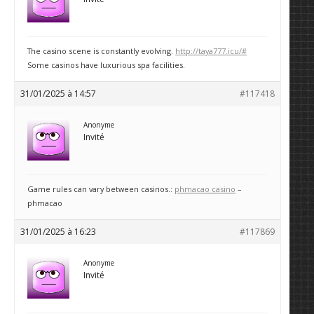
The casino scene is constantly evolving.
http://taya777.icu/#
Some casinos have luxurious spa facilities.
31/01/2025 à 14:57
#117418
Anonyme
Invité
Game rules can vary between casinos.:
phmacao casino
–
phmacao
31/01/2025 à 16:23
#117869
Anonyme
Invité