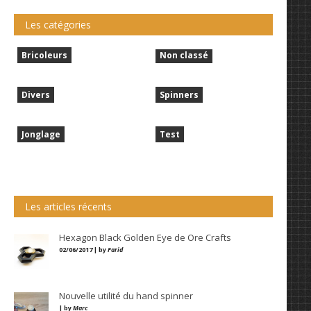
Les catégories
Bricoleurs
Non classé
Divers
Spinners
Jonglage
Test
Les articles récents
Hexagon Black Golden Eye de Ore Crafts
02/06/2017 | by
Farid
Nouvelle utilité du hand spinner
| by
Marc