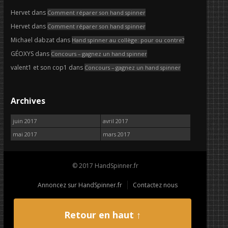
Hervet
dans
Comment réparer son hand spinner
Hervet
dans
Comment réparer son hand spinner
Michael dabzat
dans
Hand spinner au collège: pour ou contre?
GÉOXYS
dans
Concours – gagnez un hand spinner
valent1 et son cop1
dans
Concours – gagnez un hand spinner
Archives
juin 2017
avril 2017
mai 2017
mars 2017
© 2017 HandSpinner.fr
Annoncez sur HandSpinner.fr
Contactez nous
Retour en haut ↑