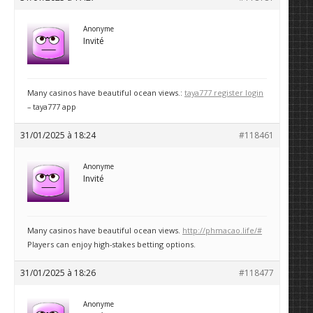
Anonyme
Invité
Many casinos have beautiful ocean views.:
taya777 register login
– taya777 app
31/01/2025 à 18:24
#118461
Anonyme
Invité
Many casinos have beautiful ocean views.
http://phmacao.life/#
Players can enjoy high-stakes betting options.
31/01/2025 à 18:26
#118477
Anonyme