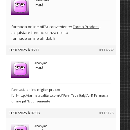
Invité
farmacia online piГ№ conveniente:
Farma Prodotti
–
acquistare farmaci senza ricetta
farmacie online affidabili
31/01/2025 à 05:11
#114682
Anonyme
Invité
Farmacia online miglior prezzo
[url=http://farmatadalitaly.com/#]FarmTadalItaly[/url] Farmacia
online piГ№ conveniente
31/01/2025 à 07:38
#115175
Anonyme