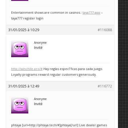
Entertainment shows are common in casinos.:
taya777 app
–
taya777 register login
31/01/2025 à 10:29
#116088
Anonyme
Invité
http://winchile.pro/#
Hay reglas especГ­ficas para cada juego.
Loyalty programs reward regular customers generously.
31/01/2025 à 12:49
#116772
Anonyme
Invité
phtaya [url=http://phtaya.tech/#]phtaya[/url] Live dealer games