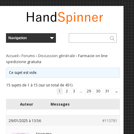
Accueil
›
Forums
›
Discussion générale
›
Farmacie on line
spedizione gratuita
Ce sujet est vide.
15 sujets de 1 à 15 (sur un total de 451)
1
2
3
…
29
30
31
→
Auteur
Messages
29/01/2025 à 13:56
#113781
Anonyme