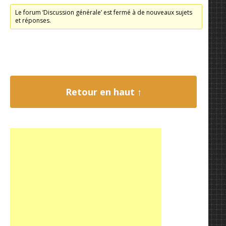
Le forum ‘Discussion générale’ est fermé à de nouveaux sujets
et réponses.
Retour en haut ↑