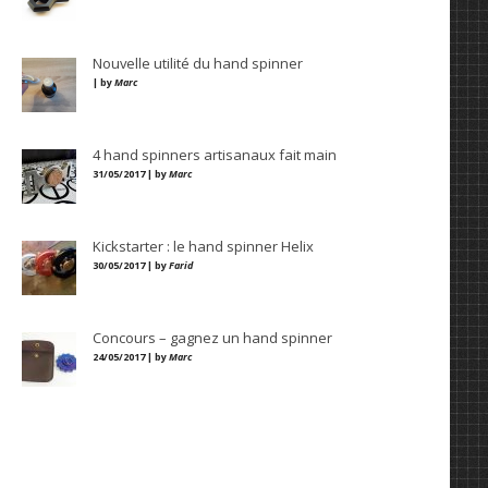
Nouvelle utilité du hand spinner
| by
Marc
4 hand spinners artisanaux fait main
31/05/2017 | by
Marc
Kickstarter : le hand spinner Helix
30/05/2017 | by
Farid
Concours – gagnez un hand spinner
24/05/2017 | by
Marc