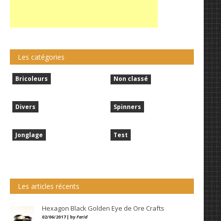
Les catégories
Bricoleurs
Non classé
Divers
Spinners
Jonglage
Test
Les articles récents
Hexagon Black Golden Eye de Ore Crafts
02/06/2017 | by
Farid