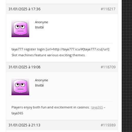
31/01/2025 à 17:36
#118217
Anonyme
Invité
taya777 register login [url=http://taya777.icu/#]taya777.icu[/url]
Slot machines feature various exciting themes.
31/01/2025 à 19:08
#118709
Anonyme
Invité
Players enjoy both fun and excitement in casinos.:
taya365
–
taya365
31/01/2025 à 21:13
#119389