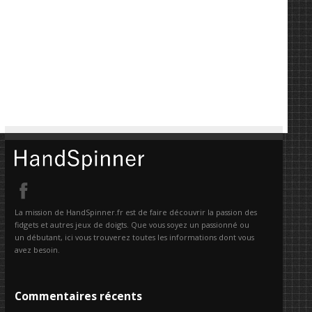
La mission de HandSpinner.fr est de faire découvrir la passion des
fidgets et autres jeux de doigts. Que vous soyez un passionné ou
un débutant, ici vous trouverez toutes les informations dont vous
avez besoin.
Commentaires récents