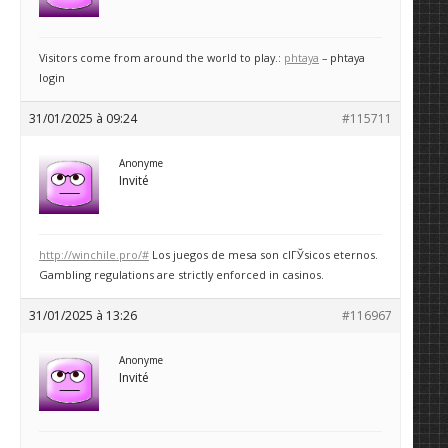
Visitors come from around the world to play.:
phtaya
– phtaya
login
31/01/2025 à 09:24
#115711
Anonyme
Invité
http://winchile.pro/#
Los juegos de mesa son clГЎsicos eternos.
Gambling regulations are strictly enforced in casinos.
31/01/2025 à 13:26
#116967
Anonyme
Invité