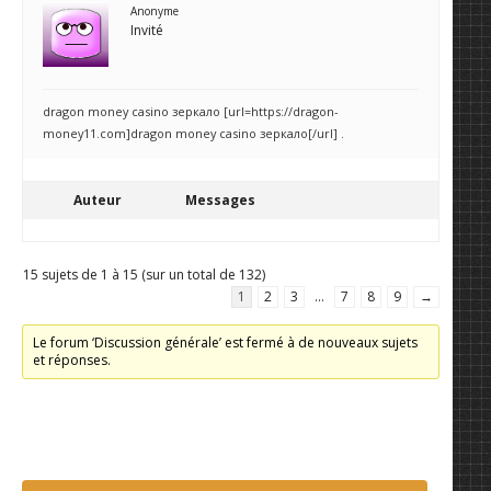
Anonyme
Invité
dragon money casino зеркало [url=https://dragon-
money11.com]dragon money casino зеркало[/url] .
Auteur
Messages
15 sujets de 1 à 15 (sur un total de 132)
1
2
3
…
7
8
9
→
Le forum ‘Discussion générale’ est fermé à de nouveaux sujets
et réponses.