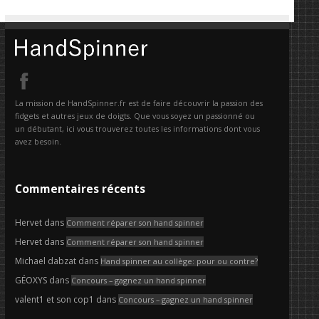
La mission de HandSpinner.fr est de faire découvrir la passion des
fidgets et autres jeux de doigts. Que vous soyez un passionné ou
un débutant, ici vous trouverez toutes les informations dont vous
avez besoin.
Commentaires récents
Hervet
dans
Comment réparer son hand spinner
Hervet
dans
Comment réparer son hand spinner
Michael dabzat
dans
Hand spinner au collège: pour ou contre?
GÉOXYS
dans
Concours – gagnez un hand spinner
valent1 et son cop1
dans
Concours – gagnez un hand spinner