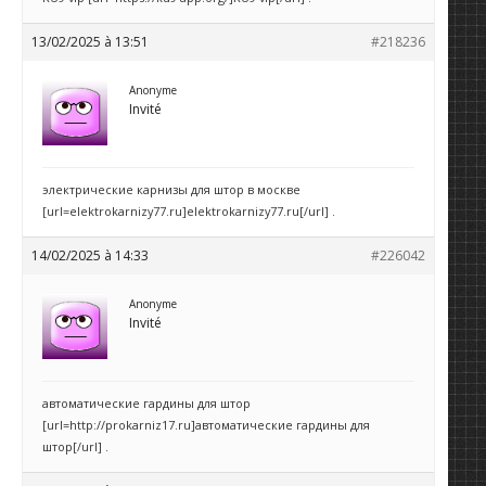
13/02/2025 à 13:51
#218236
Anonyme
Invité
электрические карнизы для штор в москве
[url=elektrokarnizy77.ru]elektrokarnizy77.ru[/url] .
14/02/2025 à 14:33
#226042
Anonyme
Invité
автоматические гардины для штор
[url=http://prokarniz17.ru]автоматические гардины для
штор[/url] .