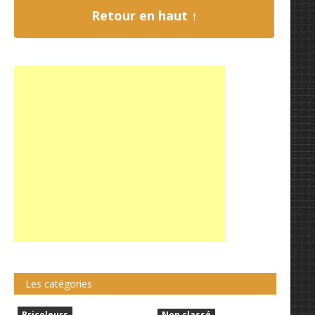
Retour en haut ↑
Les catégories
Bricoleurs
Non classé