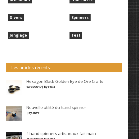
Divers
Spinners
Jonglage
Test
Les articles récents
Hexagon Black Golden Eye de Ore Crafts
02/06/2017 | by
Farid
Nouvelle utilité du hand spinner
| by
Marc
4 hand spinners artisanaux fait main
31/05/2017 | by
Marc