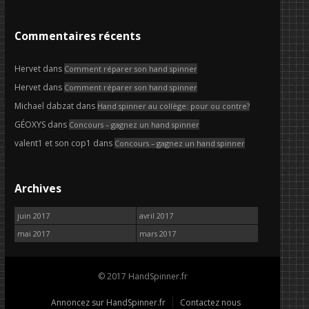
Commentaires récents
Hervet
dans
Comment réparer son hand spinner
Hervet
dans
Comment réparer son hand spinner
Michael dabzat
dans
Hand spinner au collège: pour ou contre?
GÉOXYS
dans
Concours – gagnez un hand spinner
valent1 et son cop1
dans
Concours – gagnez un hand spinner
Archives
juin 2017
avril 2017
mai 2017
mars 2017
© 2017 HandSpinner.fr
Annoncez sur HandSpinner.fr
Contactez nous