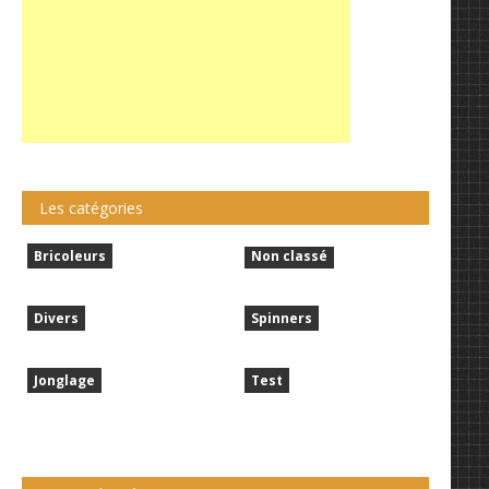
Les catégories
Bricoleurs
Non classé
Divers
Spinners
Jonglage
Test