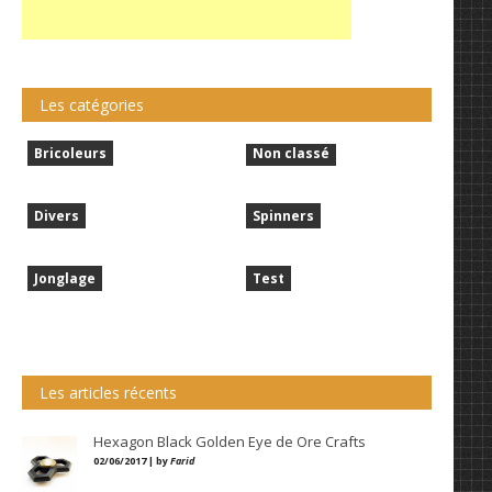
Les catégories
Bricoleurs
Non classé
Divers
Spinners
Jonglage
Test
Les articles récents
Hexagon Black Golden Eye de Ore Crafts
02/06/2017 | by
Farid