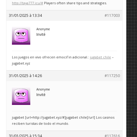
http://taya777.icu/#
Players often share tips and strategies.
31/01/2025 à 13:34
#117003
Anonyme
Invité
Los juegos en vivo ofrecen emociГіn adicional.:
jugabet chile
–
jugabet.xyz
31/01/2025 à 14:26
#117250
Anonyme
Invité
jugabet [url=http://jugabet.xyz/#]jugabet chile[/url] Los casinos
reciben turistas de todo el mundo.
31/01/2025 à 15:34
#117616