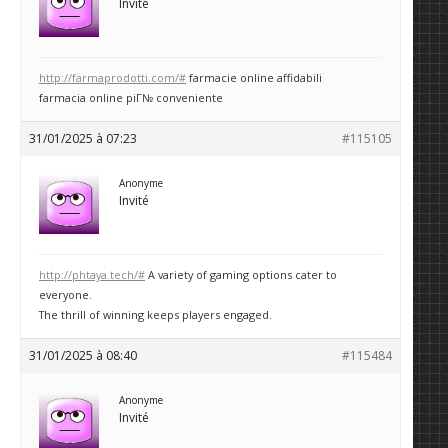
Invité
http://farmaprodotti.com/#
farmacie online affidabili
farmacia online piГ№ conveniente
31/01/2025 à 07:23
#115105
Anonyme
Invité
http://phtaya.tech/#
A variety of gaming options cater to
everyone.
The thrill of winning keeps players engaged.
31/01/2025 à 08:40
#115484
Anonyme
Invité