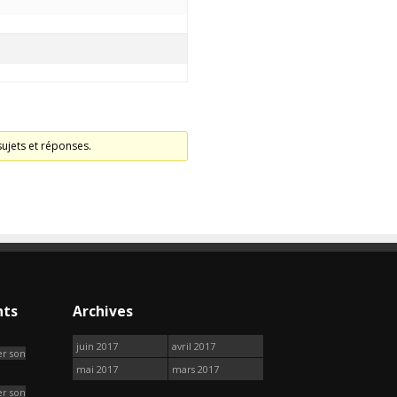
sujets et réponses.
nts
Archives
juin 2017
avril 2017
r son
mai 2017
mars 2017
r son