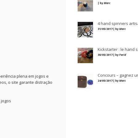
| by
Marc
4 hand spinners artis
31/05/2017 | by
Marc
Kickstarter : le hand 
30/05/2017 | by
Farid
Concours – gagnez u
periência plena em jogos e
24/05/2017 | by
Marc
s, o site garante distração
a jogos