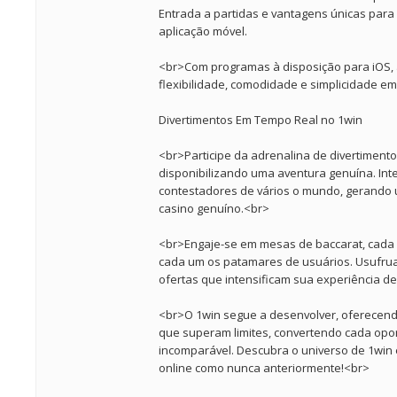
Entrada a partidas e vantagens únicas pa
aplicação móvel.
<br>Com programas à disposição para iOS, 
flexibilidade, comodidade e simplicidade em
Divertimentos Em Tempo Real no 1win
<br>Participe da adrenalina de divertimento
disponibilizando uma aventura genuína. Inte
contestadores de vários o mundo, gerando
casino genuíno.<br>
<br>Engaje-se em mesas de baccarat, cada
cada um os patamares de usuários. Usufrua
ofertas que intensificam sua experiência d
<br>O 1win segue a desenvolver, oferecend
que superam limites, convertendo cada opo
incomparável. Descubra o universo de 1win 
online como nunca anteriormente!<br>