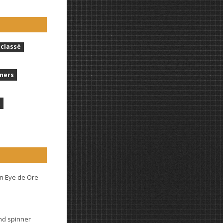
classé
ners
t
n Eye de Ore
and spinner