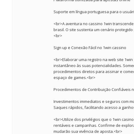
Suporte em língua portuguesa para o usuári
<br>A aventura no cassino 1win transcende
brasil. O site sustenta um cenário protegido
<br>
Sign up e Conexão Fácil no 1win cassino
<br>Elaborar uma registro na web site 1win
instantâneo às suas potencialidades. Some
procedimentos diretos para assinar e começ
espaço de games.<br>
Procedimentos de Contribuição Confiáveis no
Investimentos immediatos e seguros com mú
Saques rápidos, facilitando acesso a ganh
<br>Utilize dos privilégios que o 1win cas
rentáveis e campanhas. Confirme de explor
mudarão sua vivência de aposta.<br>