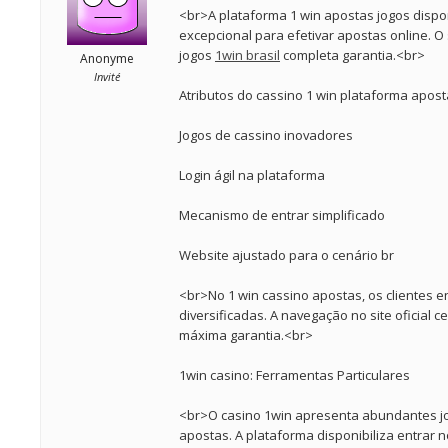
<br>A plataforma 1 win apostas jogos dispo
excepcional para efetivar apostas online. O s
jogos
1win brasil
completa garantia.<br>
Anonyme
Invité
Atributos do cassino 1 win plataforma apost
Jogos de cassino inovadores
Login ágil na plataforma
Mecanismo de entrar simplificado
Website ajustado para o cenário br
<br>No 1 win cassino apostas, os clientes 
diversificadas. A navegação no site oficial ce
máxima garantia.<br>
1win casino: Ferramentas Particulares
<br>O casino 1win apresenta abundantes jo
apostas. A plataforma disponibiliza entrar n