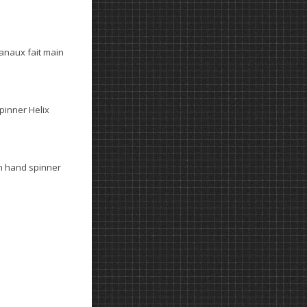
anaux fait main
spinner Helix
n hand spinner