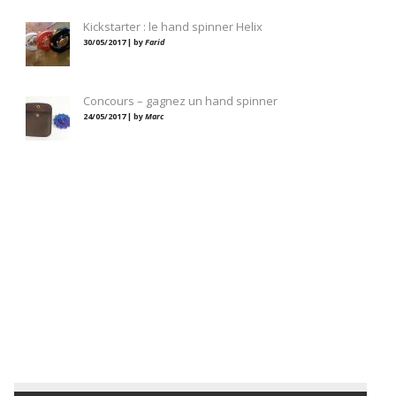
Kickstarter : le hand spinner Helix
30/05/2017 | by
Farid
Concours – gagnez un hand spinner
24/05/2017 | by
Marc