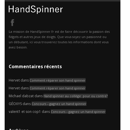
La mission de HandSpinner.fr est de faire découvrir la passion des
fidgets et autres jeux de doigts. Que vous soyez un passionné ou
un débutant, ici vous trouverez toutes les informations dont vous
avez besoin.
Commentaires récents
Hervet
dans
Comment réparer son hand spinner
Hervet
dans
Comment réparer son hand spinner
Michael dabzat
dans
Hand spinner au collège: pour ou contre?
GÉOXYS
dans
Concours – gagnez un hand spinner
valent1 et son cop1
dans
Concours – gagnez un hand spinner