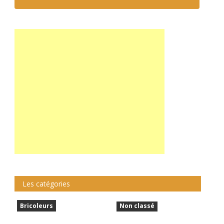
Les catégories
Bricoleurs
Non classé