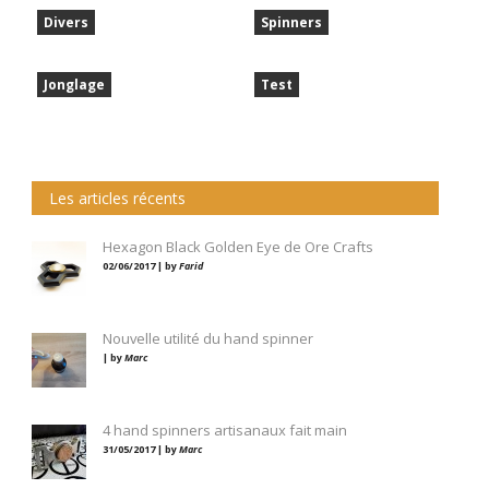
Divers
Spinners
Jonglage
Test
Les articles récents
Hexagon Black Golden Eye de Ore Crafts
02/06/2017 | by
Farid
Nouvelle utilité du hand spinner
| by
Marc
4 hand spinners artisanaux fait main
31/05/2017 | by
Marc