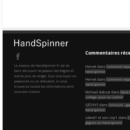
Commentaires réc
La mission de HandSpinner.fr est de
Hervet
dans
Comment répa
faire découvrir la passion des fidgets et
hand spinner
autres jeux de doigts. Que vous soyez un
Hervet
dans
Comment répa
passionné ou un débutant, ici vous
hand spinner
trouverez toutes les informations dont
vous avez besoin.
Michael dabzat
dans
Hand 
collège: pour ou contre?
GÉOXYS
dans
Concours – g
hand spinner
valent1 et son cop1
dans
C
gagnez un hand spinner