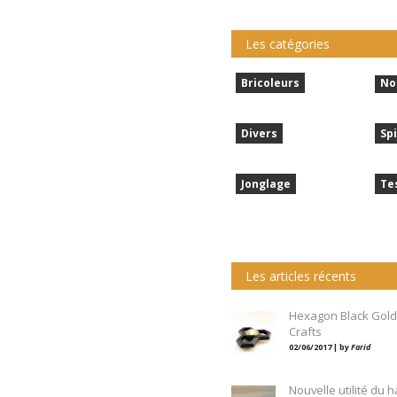
Les catégories
Bricoleurs
No
Divers
Sp
Jonglage
Te
Les articles récents
Hexagon Black Gold
Crafts
02/06/2017 | by
Farid
Nouvelle utilité du 