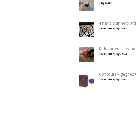
| by
Marc
4 hand spinners art
31/05/2017 | by
Marc
Kickstarter : le hand
30/05/2017 | by
Farid
Concours – gagnez 
24/05/2017 | by
Marc