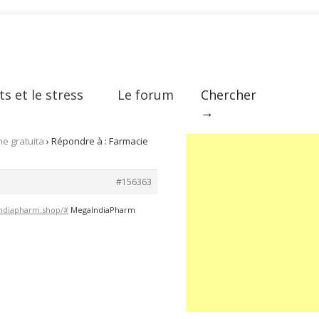
ts et le stress
Le forum
Chercher
→
ne gratuita
›
Répondre à : Farmacie
#156363
indiapharm.shop/#
MegaIndiaPharm