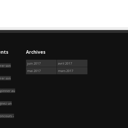
ents
Archives
juin 2017
avril 2017
rer son
mai 2017
mars 2017
rer son
spinner au
agnez un
oncours –