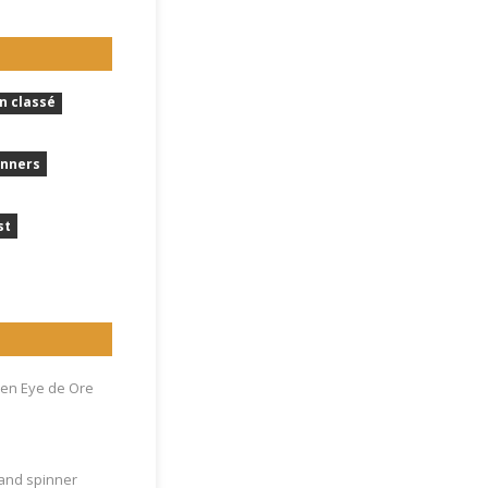
n classé
inners
st
en Eye de Ore
hand spinner