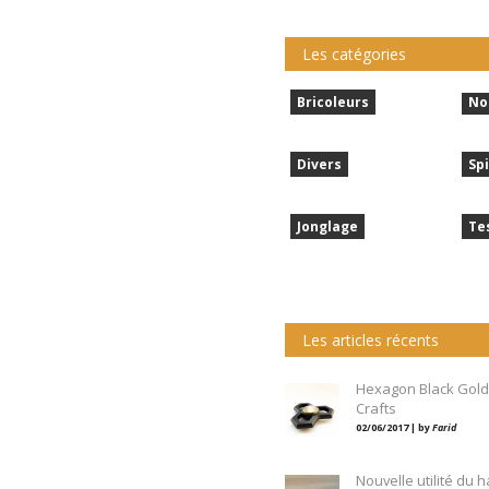
Les catégories
Bricoleurs
No
Divers
Sp
Jonglage
Te
Les articles récents
Hexagon Black Gold
Crafts
02/06/2017 | by
Farid
Nouvelle utilité du 