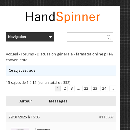
Accueil
›
Forums
›
Discussion générale
›
farmacia online piГ№
conveniente
Ce sujet est vide.
15 sujets de 1 à 15 (sur un total de 352)
1
2
3
…
22
23
24
→
Auteur
Messages
29/01/2025 à 16:05
#113887
Anonyme