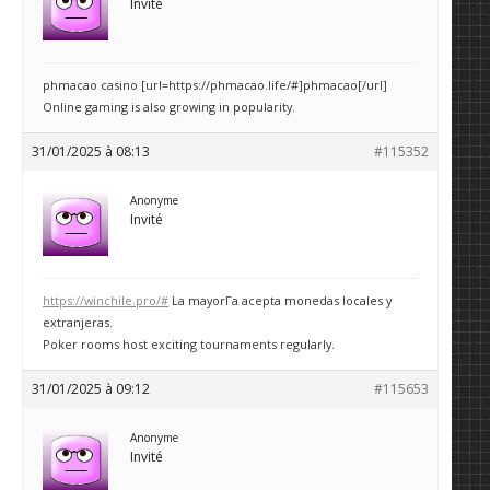
Invité
phmacao casino [url=https://phmacao.life/#]phmacao[/url]
Online gaming is also growing in popularity.
31/01/2025 à 08:13
#115352
Anonyme
Invité
https://winchile.pro/#
La mayorГ­a acepta monedas locales y
extranjeras.
Poker rooms host exciting tournaments regularly.
31/01/2025 à 09:12
#115653
Anonyme
Invité