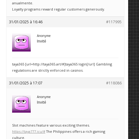
anualmente.
Loyalty programs reward regular customers generously.
31/01/2025 à 16:46
#117995
Anonyme
Invité
taya365 [url=http://taya365.art/#]taya365 login[/url] Gambling
regulations are strictly enforced in casinos.
31/01/2025 à 17:07
#118086
Anonyme
Invité
Slot machines feature various exciting themes.
https://taya777.icu/#
The Philippines offers a rich gaming
culture.