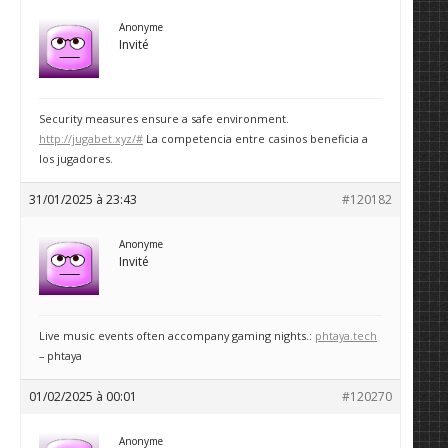
Anonyme
Invité
Security measures ensure a safe environment.
http://jugabet.xyz/#
La competencia entre casinos beneficia a
los jugadores.
31/01/2025 à 23:43
#120182
Anonyme
Invité
Live music events often accompany gaming nights.:
phtaya.tech
– phtaya
01/02/2025 à 00:01
#120270
Anonyme