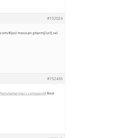
#152024
com/#]xxl mexican pharm[/url] xxl
#152436
//familypharmacy.company/#
Best