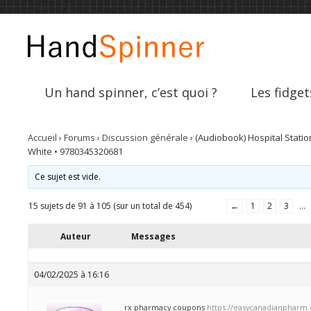
Un hand spinner, c’est quoi ?
Les fidget
Accueil
›
Forums
›
Discussion générale
›
(Audiobook) Hospital Statio
White • 9780345320681
Ce sujet est vide.
15 sujets de 91 à 105 (sur un total de 454)
←
1
2
3
…
Auteur
Messages
04/02/2025 à 16:16
rx pharmacy coupons
https://easycanadianpharm