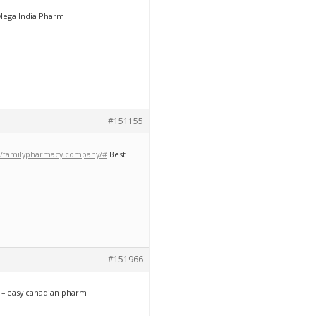
Mega India Pharm
#151155
://familypharmacy.company/#
Best
#151966
– easy canadian pharm