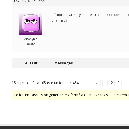
05/02/2025 à 07:55
offshore pharmacy no prescription:
Cheapest onl
pharmacy
Anonyme
Invité
Auteur
Messages
15 sujets de 91 à 105 (sur un total de 454)
←
1
2
3
…
Le forum ‘Discussion générale’ est fermé à de nouveaux sujets et répo