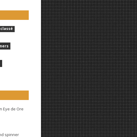
classé
ners
t
n Eye de Ore
and spinner