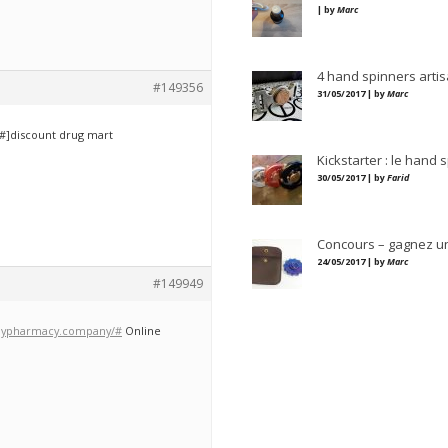
| by
Marc
4 hand spinners artis
#149356
31/05/2017 | by
Marc
/#]discount drug mart
Kickstarter : le hand 
30/05/2017 | by
Farid
Concours – gagnez u
24/05/2017 | by
Marc
#149949
ilypharmacy.company/#
Online