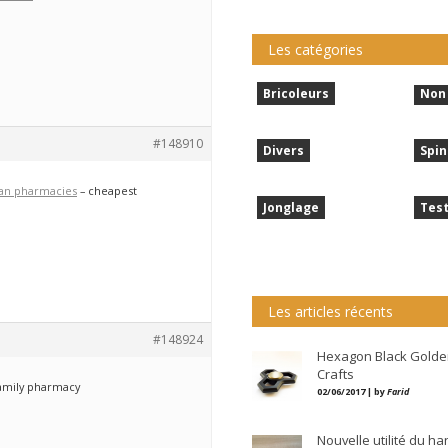
Les catégories
Bricoleurs
Non 
#148910
Divers
Spin
n pharmacies
– cheapest
Jonglage
Tes
Les articles récents
#148924
Hexagon Black Golde
Crafts
amily pharmacy
02/06/2017 | by
Farid
Nouvelle utilité du h