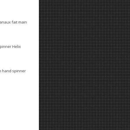
anaux fait main
spinner Helix
n hand spinner