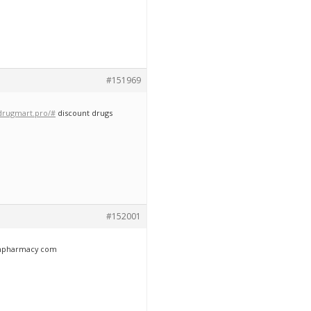
#151969
tdrugmart.pro/#
discount drugs
#152001
anpharmacy com