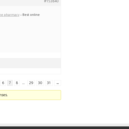
#153840
ine pharmacy
– Best online
6
7
8
…
29
30
31
→
nses.