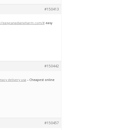
#150413
://easycanadianpharm.com/#
easy
#150442
macy delivery usa
– Cheapest online
#150457