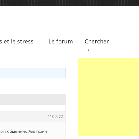
s et le stress
Le forum
Chercher
→
#109272
Alt coin обменник, Альткоин