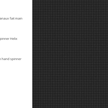
anaux fait main
spinner Helix
n hand spinner