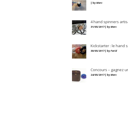
| by
Marc
4 hand spinners artis
31/05/2017 | by
Marc
Kickstarter : le hand 
30/05/2017 | by
Farid
Concours – gagnez u
24/05/2017 | by
Marc