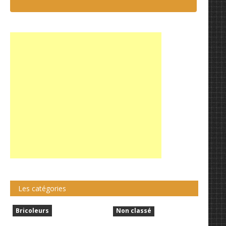
Les catégories
Bricoleurs
Non classé