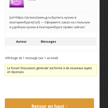
[url=https://pravoslavieug.ru/]купить кухню в
екатеринбурге[/url] — Оформите заказ на стильную
и удобную кухню в Екатеринбурге прямо сейчас!
Auteur
Messages
Affichage de 1 message (sur 1 au total)
Le forum ‘Discussion générale’ est fermé à de nouveaux sujets
et réponses.
Retour en haut ↑