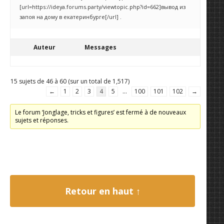
[url=https://ideya.forums.party/viewtopic.php?id=662]вывод из
запоя на дому в екатеринбурге[/url] .
Auteur
Messages
15 sujets de 46 à 60 (sur un total de 1,517)
←
1
2
3
4
5
…
100
101
102
→
Le forum ‘Jonglage, tricks et figures’ est fermé à de nouveaux
sujets et réponses.
Retour en haut ↑