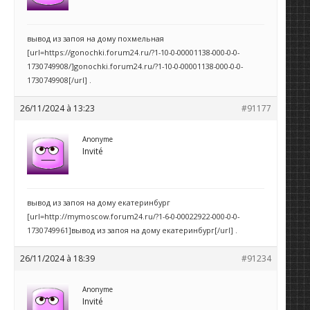
вывод из запоя на дому похмельная
[url=https://gonochki.forum24.ru/?1-10-0-00001138-000-0-0-
1730749908/]gonochki.forum24.ru/?1-10-0-00001138-000-0-0-
1730749908[/url] .
26/11/2024 à 13:23
#91177
Anonyme
Invité
вывод из запоя на дому екатеринбург
[url=http://mymoscow.forum24.ru/?1-6-0-00022922-000-0-0-
1730749961]вывод из запоя на дому екатеринбург[/url] .
26/11/2024 à 18:39
#91234
Anonyme
Invité