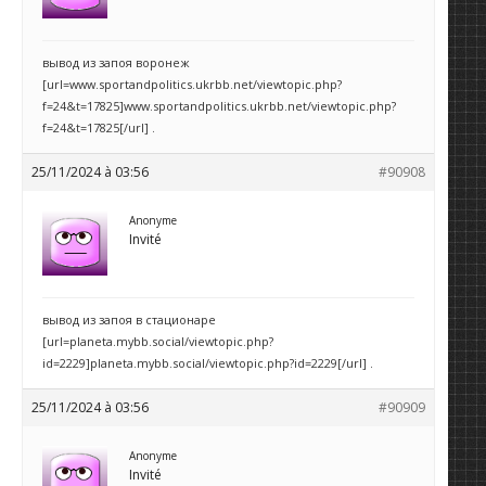
вывод из запоя воронеж
[url=www.sportandpolitics.ukrbb.net/viewtopic.php?
f=24&t=17825]www.sportandpolitics.ukrbb.net/viewtopic.php?
f=24&t=17825[/url] .
25/11/2024 à 03:56
#90908
Anonyme
Invité
вывод из запоя в стационаре
[url=planeta.mybb.social/viewtopic.php?
id=2229]planeta.mybb.social/viewtopic.php?id=2229[/url] .
25/11/2024 à 03:56
#90909
Anonyme
Invité