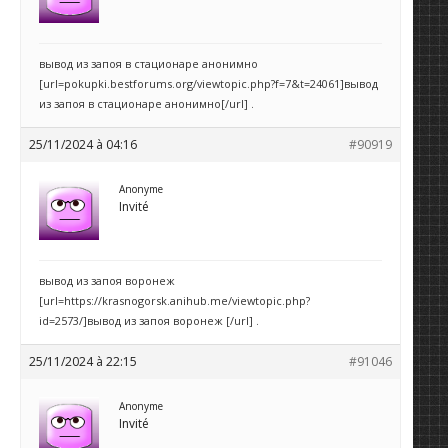
вывод из запоя в стационаре анонимно
[url=pokupki.bestforums.org/viewtopic.php?f=7&t=24061]вывод
из запоя в стационаре анонимно[/url] .
25/11/2024 à 04:16
#90919
Anonyme
Invité
вывод из запоя воронеж
[url=https://krasnogorsk.anihub.me/viewtopic.php?
id=2573/]вывод из запоя воронеж [/url] .
25/11/2024 à 22:15
#91046
Anonyme
Invité