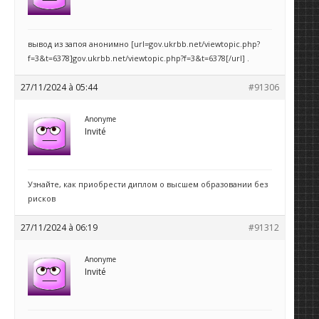
вывод из запоя анонимно [url=gov.ukrbb.net/viewtopic.php?
f=3&t=6378]gov.ukrbb.net/viewtopic.php?f=3&t=6378[/url] .
27/11/2024 à 05:44
#91306
Anonyme
Invité
Узнайте, как приобрести диплом о высшем образовании без
рисков
27/11/2024 à 06:19
#91312
Anonyme
Invité