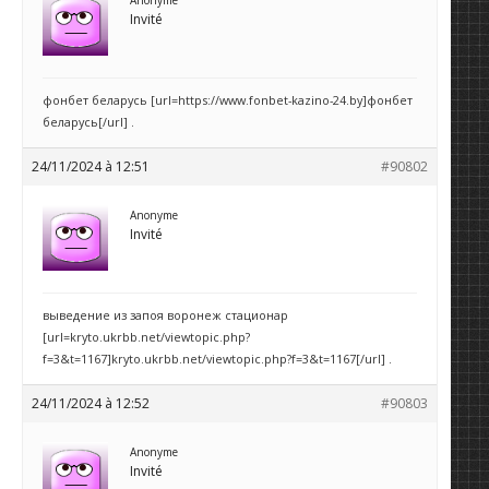
Anonyme
Invité
фонбет беларусь [url=https://www.fonbet-kazino-24.by]фонбет
беларусь[/url] .
24/11/2024 à 12:51
#90802
Anonyme
Invité
выведение из запоя воронеж стационар
[url=kryto.ukrbb.net/viewtopic.php?
f=3&t=1167]kryto.ukrbb.net/viewtopic.php?f=3&t=1167[/url] .
24/11/2024 à 12:52
#90803
Anonyme
Invité