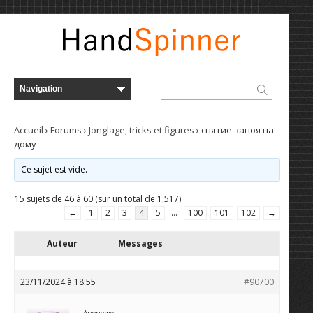
Accueil
›
Forums
›
Jonglage, tricks et figures
›
снятие запоя на
дому
Ce sujet est vide.
15 sujets de 46 à 60 (sur un total de 1,517)
←
1
2
3
4
5
…
100
101
102
→
Auteur
Messages
23/11/2024 à 18:55
#90700