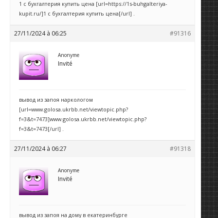
1 с бухгалтерия купить цена [url=https://1s-buhgalteriya-
kupit.ru/]1 с бухгалтерия купить цена[/url] .
27/11/2024 à 06:25
#91316
Anonyme
Invité
вывод из запоя наркологом
[url=www.golosa.ukrbb.net/viewtopic.php?
f=3&t=7473]www.golosa.ukrbb.net/viewtopic.php?
f=3&t=7473[/url] .
27/11/2024 à 06:27
#91318
Anonyme
Invité
вывод из запоя на дому в екатеринбурге