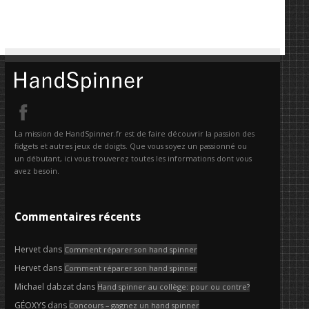
La mission de HandSpinner.fr est de faire découvrir la passion des
fidgets et autres jeux de doigts. Que vous soyez un passionné ou
un débutant, ici vous trouverez toutes les informations dont vous
avez besoin.
Commentaires récents
Hervet
dans
Comment réparer son hand spinner
Hervet
dans
Comment réparer son hand spinner
Michael dabzat
dans
Hand spinner au collège: pour ou contre?
GÉOXYS
dans
Concours – gagnez un hand spinner