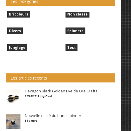
Les catégories
Bricoleurs
Non classé
Divers
Spinners
Jonglage
Test
Les articles récents
Hexagon Black Golden Eye de Ore Crafts
02/06/2017 | by
Farid
Nouvelle utilité du hand spinner
| by
Marc