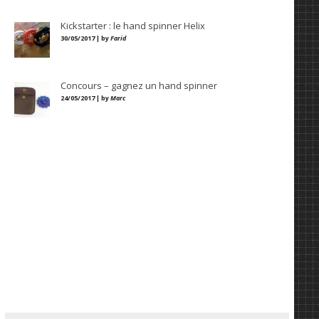
Kickstarter : le hand spinner Helix
30/05/2017 | by
Farid
Concours – gagnez un hand spinner
24/05/2017 | by
Marc