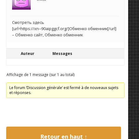
Смотреть здесь
[url=https://xn--90aipggcf.org/]Обменко обменник[/url]
– Обменко сайт, Обменко обменник
Auteur
Messages
Affichage de 1 message (sur 1 au total)
Le forum ‘Discussion générale’ est fermé à de nouveaux sujets
et réponses.
Retour en haut ↑