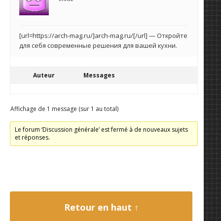
[url=https://arch-mag.ru/]arch-mag.ru/[/url] — Откройте
для себя современные решения для вашей кухни.
Auteur
Messages
Affichage de 1 message (sur 1 au total)
Le forum ‘Discussion générale’ est fermé à de nouveaux sujets
et réponses.
Retour en haut ↑