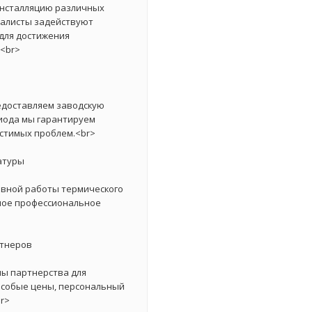
нсталляцию различных
иалисты задействуют
для достижения
<br>
едоставляем заводскую
иода мы гарантируем
стимых проблем.<br>
атуры
ивной работы термического
ное профессиональное
ртнеров
ы партнерства для
особые цены, персональный
r>