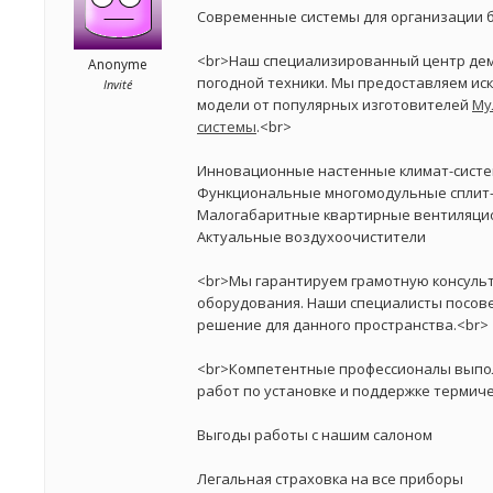
Современные системы для организации 
<br>Наш специализированный центр дем
Anonyme
погодной техники. Мы предоставляем и
Invité
модели от популярных изготовителей
Му
системы
.<br>
Инновационные настенные климат-сист
Функциональные многомодульные сплит
Малогабаритные квартирные вентиляци
Актуальные воздухоочистители
<br>Мы гарантируем грамотную консуль
оборудования. Наши специалисты посов
решение для данного пространства.<br>
<br>Компетентные профессионалы выпо
работ по установке и поддержке термич
Выгоды работы с нашим салоном
Легальная страховка на все приборы