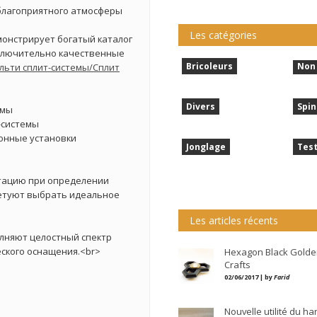
благоприятного атмосферы
Les catégories
онстрирует богатый каталог
сключительно качественные
Bricoleurs
Non 
льти сплит-системы/Сплит
Divers
Spin
емы
-системы
онные установки
Jonglage
Tes
тацию при определении
етуют выбрать идеальное
Les articles récents
лняют целостный спектр
еского оснащения.<br>
Hexagon Black Golde
Crafts
02/06/2017 | by
Farid
Nouvelle utilité du h