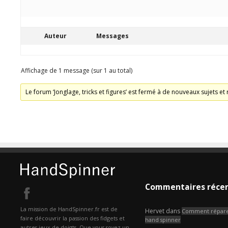
Auteur
Messages
Affichage de 1 message (sur 1 au total)
Le forum ‘Jonglage, tricks et figures’ est fermé à de nouveaux sujets et
Commentaires réce
La mission de HandSpinner.fr est de
Hervet
dans
Comment répare
faire découvrir la passion des fidgets et
hand spinner
autres jeux de doigts. Que vous soyez un