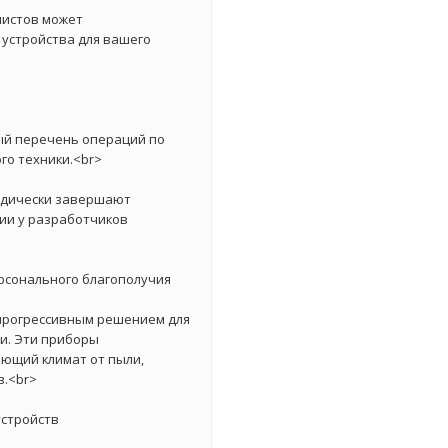
листов может
 устройства для вашего
ый перечень операций по
о техники.<br>
одически завершают
ии у разработчиков
рсонального благополучия
 прогрессивным решением для
и. Эти приборы
ющий климат от пыли,
в.<br>
стройств