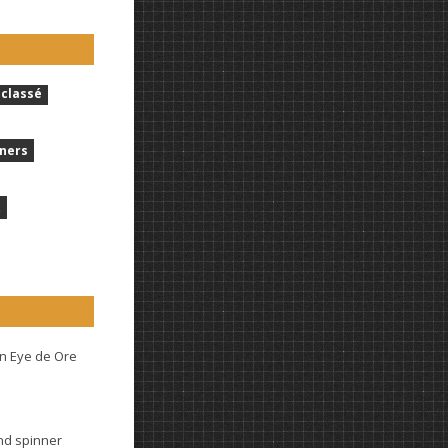
classé
ners
t
n Eye de Ore
and spinner