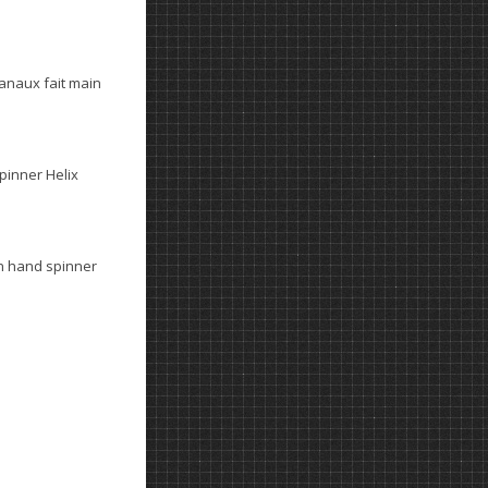
anaux fait main
spinner Helix
n hand spinner