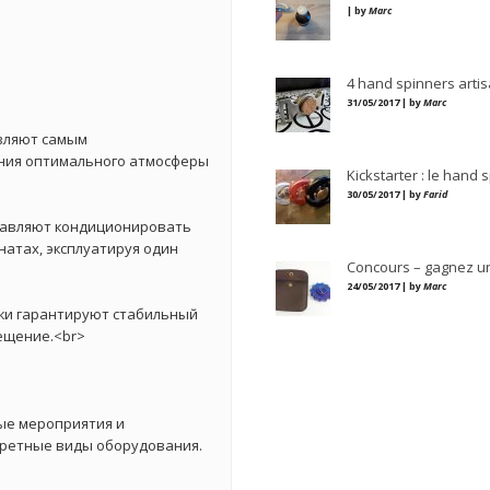
| by
Marc
4 hand spinners artis
31/05/2017 | by
Marc
вляют самым
ния оптимального атмосферы
Kickstarter : le hand 
30/05/2017 | by
Farid
тавляют кондиционировать
натах, эксплуатируя один
Concours – gagnez u
24/05/2017 | by
Marc
ки гарантируют стабильный
ещение.<br>
ые мероприятия и
кретные виды оборудования.