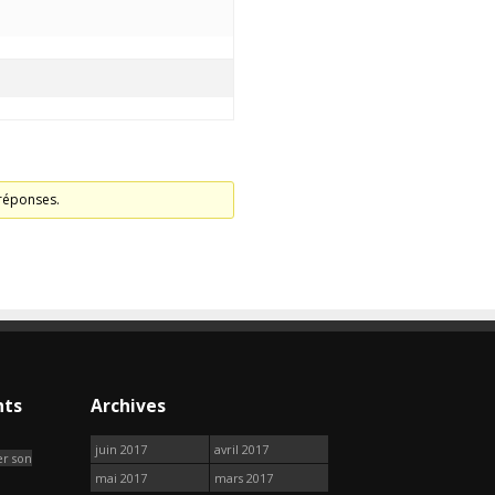
 réponses.
nts
Archives
juin 2017
avril 2017
r son
mai 2017
mars 2017