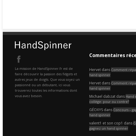
Commentaires réc
La mission de HandSpinner.fr est de
Hervet
dans
Comment répa
faire découvrir la passion des fidgets et
hand spinner
autres jeux de doigts. Que vous soyez un
Hervet
dans
Comment répa
passionné ou un débutant, ici vous
hand spinner
trouverez toutes les informations dont
vous avez besoin.
Michael dabzat
dans
Hand 
collège: pour ou contre?
GÉOXYS
dans
Concours – g
hand spinner
valent1 et son cop1
dans
C
gagnez un hand spinner