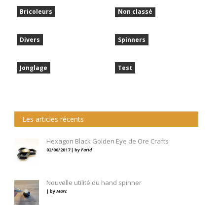
Bricoleurs
Non classé
Divers
Spinners
Jonglage
Test
Les articles récents
Hexagon Black Golden Eye de Ore Crafts
02/06/2017 | by
Farid
Nouvelle utilité du hand spinner
| by
Marc