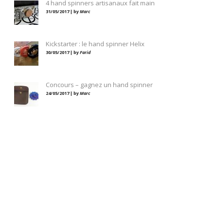
4 hand spinners artisanaux fait main
31/05/2017 | by
Marc
Kickstarter : le hand spinner Helix
30/05/2017 | by
Farid
Concours – gagnez un hand spinner
24/05/2017 | by
Marc