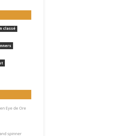
n classé
inners
st
en Eye de Ore
hand spinner