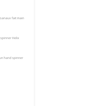
isanaux fait main
 spinner Helix
un hand spinner