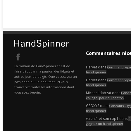
Commentaires réc
La mission de HandSpinner.fr est de
Hervet
dans
Comment répa
faire découvrir la passion des fidgets et
hand spinner
autres jeux de doigts. Que vous soyez un
Hervet
dans
Comment répa
passionné ou un débutant, ici vous
hand spinner
trouverez toutes les informations dont
vous avez besoin.
Michael dabzat
dans
Hand 
collège: pour ou contre?
GÉOXYS
dans
Concours – g
hand spinner
valent1 et son cop1
dans
C
gagnez un hand spinner