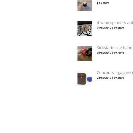
| by
Marc
4 hand spinners art
31/05/2017 | by
Marc
Kickstarter : le hand
30/05/2017 | by
Farid
Concours – gagnez 
24/05/2017 | by
Marc