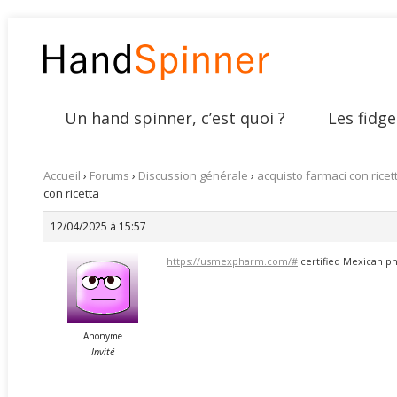
Un hand spinner, c’est quoi ?
Les fidge
Accueil
›
Forums
›
Discussion générale
›
acquisto farmaci con ricet
con ricetta
12/04/2025 à 15:57
https://usmexpharm.com/#
certified Mexican p
Anonyme
Invité