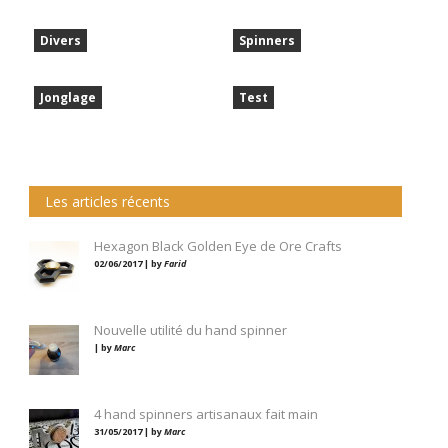
Divers
Spinners
Jonglage
Test
Les articles récents
Hexagon Black Golden Eye de Ore Crafts
02/06/2017 | by
Farid
Nouvelle utilité du hand spinner
| by
Marc
4 hand spinners artisanaux fait main
31/05/2017 | by
Marc