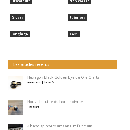
Bricoleurs
Non classé
Divers
Spinners
Jonglage
Test
Les articles récents
Hexagon Black Golden Eye de Ore Crafts
02/06/2017 | by
Farid
Nouvelle utilité du hand spinner
| by
Marc
4 hand spinners artisanaux fait main