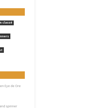
n classé
inners
st
en Eye de Ore
hand spinner