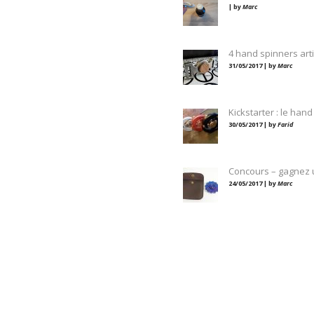
| by
Marc
4 hand spinners art
31/05/2017 | by
Marc
Kickstarter : le hand
30/05/2017 | by
Farid
Concours – gagnez 
24/05/2017 | by
Marc