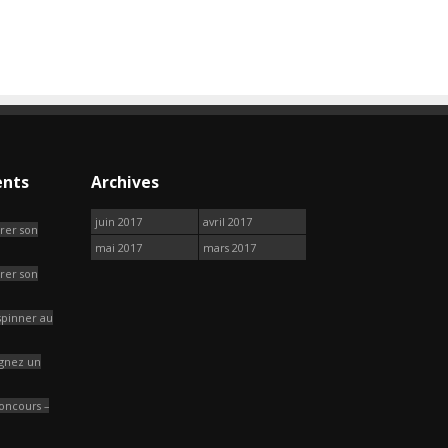
ents
Archives
juin 2017
avril 2017
rer son
mai 2017
mars 2017
rer son
spinner au
agnez un
oncours –