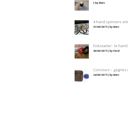
| by
Marc
4 hand spinners art
31/05/2017 | by
Marc
Kickstarter : le hand
30/05/2017 | by
Farid
Concours – gagnez 
24/05/2017 | by
Marc