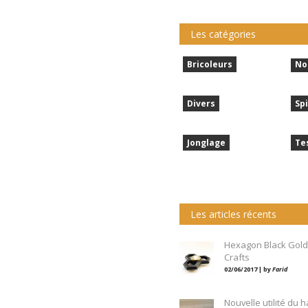
Les catégories
Bricoleurs
No
Divers
Sp
Jonglage
Te
Les articles récents
Hexagon Black Gold
Crafts
02/06/2017 | by
Farid
Nouvelle utilité du 