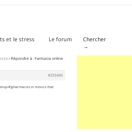
ts et le stress
Le forum
Chercher
→
rezzo
›
Répondre à : Farmacia online
#255693
shop/#]pharmacies in mexico that