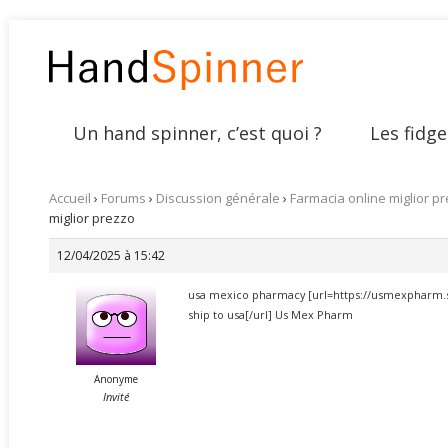
Un hand spinner, c’est quoi ?
Les fidge
Accueil
›
Forums
›
Discussion générale
›
Farmacia online miglior p
miglior prezzo
12/04/2025 à 15:42
usa mexico pharmacy [url=https://usmexpharm.
ship to usa[/url] Us Mex Pharm
Anonyme
Invité