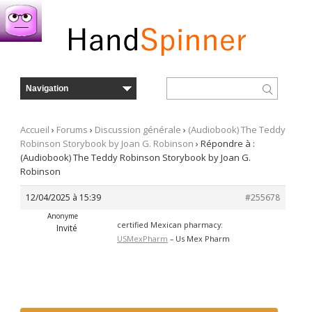
Accueil
›
Forums
›
Discussion générale
›
(Audiobook) The Teddy
Robinson Storybook by Joan G. Robinson
›
Répondre à :
(Audiobook) The Teddy Robinson Storybook by Joan G.
Robinson
12/04/2025 à 15:39
#255678
Anonyme
certified Mexican pharmacy:
Invité
USMexPharm
– Us Mex Pharm