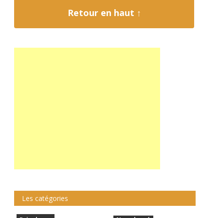
Retour en haut ↑
Les catégories