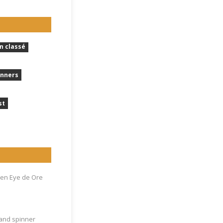
n classé
inners
st
en Eye de Ore
hand spinner