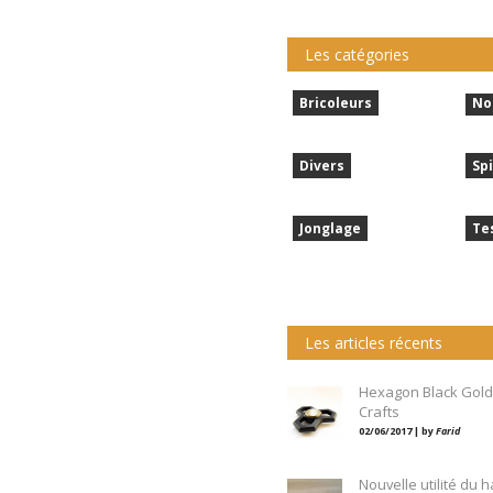
Les catégories
Bricoleurs
No
Divers
Sp
Jonglage
Te
Les articles récents
Hexagon Black Gold
Crafts
02/06/2017 | by
Farid
Nouvelle utilité du 