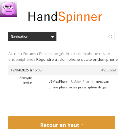
Accueil
›
Forums
›
Discussion générale
›
clomiphene citrate
enclomiphene
›
Répondre à : clomiphene citrate enclomiphene
12/04/2025 à 15:35
#255669
Anonyme
USMexPharm:
UsMex Pharm
– mexican
Invité
online pharmacies prescription drugs
Retour en haut ↑