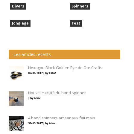
Divers
Spinners
Jonglage
Test
Les articles récents
Hexagon Black Golden Eye de Ore Crafts
02/06/2017 | by
Farid
Nouvelle utilité du hand spinner
| by
Marc
4 hand spinners artisanaux fait main
31/05/2017 | by
Marc