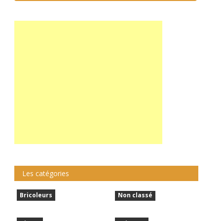
Les catégories
Bricoleurs
Non classé