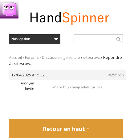
Accueil
›
Forums
›
Discussion générale
›
sitesrow.
›
Répondre
à : sitesrow.
12/04/2025 à 15:32
#255656
Anonyme
where buy cheap adalat prices
Invité
Retour en haut ↑