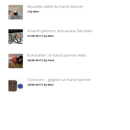
Nouvelle utilité du hand spinner
| by
Marc
4 hand spinners artisanaux fait main
31/05/2017 | by
Marc
Kickstarter : le hand spinner Helix
30/05/2017 | by
Farid
Concours – gagnez un hand spinner
24/05/2017 | by
Marc