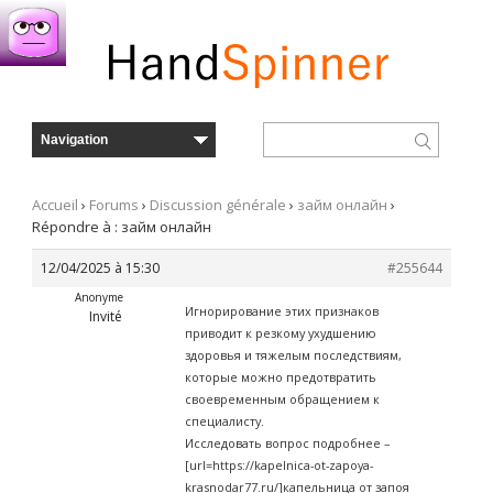
Accueil
›
Forums
›
Discussion générale
›
займ онлайн
›
Répondre à : займ онлайн
12/04/2025 à 15:30
#255644
Anonyme
Игнорирование этих признаков
Invité
приводит к резкому ухудшению
здоровья и тяжелым последствиям,
которые можно предотвратить
своевременным обращением к
специалисту.
Исследовать вопрос подробнее –
[url=https://kapelnica-ot-zapoya-
krasnodar77.ru/]капельница от запоя