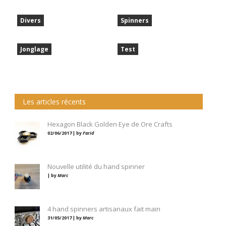
Divers
Spinners
Jonglage
Test
Les articles récents
Hexagon Black Golden Eye de Ore Crafts
02/06/2017 | by
Farid
Nouvelle utilité du hand spinner
| by
Marc
4 hand spinners artisanaux fait main
31/05/2017 | by
Marc