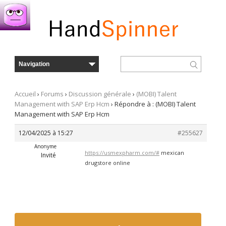
Accueil
›
Forums
›
Discussion générale
›
(MOBI) Talent
Management with SAP Erp Hcm
›
Répondre à : (MOBI) Talent
Management with SAP Erp Hcm
12/04/2025 à 15:27
#255627
Anonyme
https://usmexpharm.com/#
mexican
Invité
drugstore online