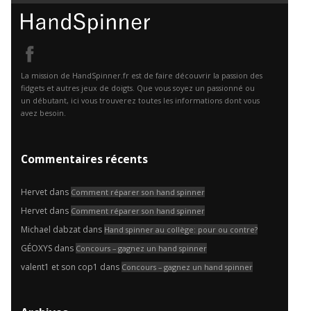
La mission de HandSpinner.fr est de faire découvrir la passion des
fidgets et autres jeux de doigts. Que vous soyez un passionné ou
un débutant, ici vous trouverez toutes les informations dont vous
avez besoin.
Commentaires récents
Hervet
dans
Comment réparer son hand spinner
Hervet
dans
Comment réparer son hand spinner
Michael dabzat
dans
Hand spinner au collège: pour ou contre?
GÉOXYS
dans
Concours – gagnez un hand spinner
valent1 et son cop1
dans
Concours – gagnez un hand spinner