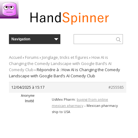
Accueil
›
Forums
›
Jonglage, tricks et figures
›
How AI is
Changing the Comedy Landscape with Google Bard’s AI
Comedy Club
›
Répondre à : How AI is Changing the Comedy
Landscape with Google Bard’s AI Comedy Club
12/04/2025 à 15:17
#255585
Anonyme
UsMex Pharm:
buying from online
Invité
mexican pharmacy
– Mexican pharmacy
ship to USA