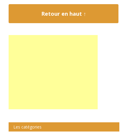
Retour en haut ↑
Les catégories