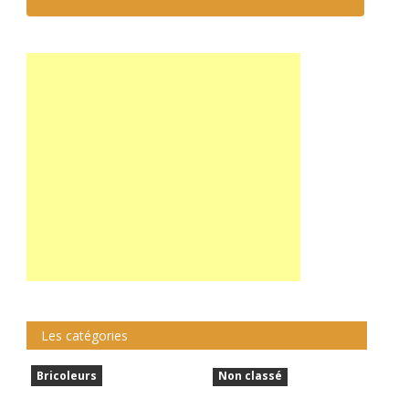
Les catégories
Bricoleurs
Non classé