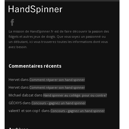
La mission de HandSpinner.fr est de faire découvrir la passion des
fidgets et autres jeux de doigts. Que vous soyez un passionné ou
un débutant, ici vous trouverez toutes les informations dont vous
avez besoin.
Commentaires récents
Hervet
dans
Comment réparer son hand spinner
Hervet
dans
Comment réparer son hand spinner
Michael dabzat
dans
Hand spinner au collège: pour ou contre?
GÉOXYS
dans
Concours – gagnez un hand spinner
valent1 et son cop1
dans
Concours – gagnez un hand spinner