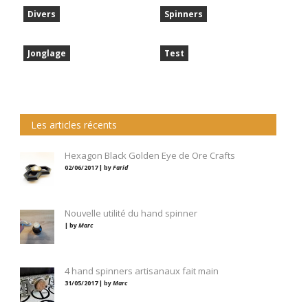
Divers
Spinners
Jonglage
Test
Les articles récents
Hexagon Black Golden Eye de Ore Crafts
02/06/2017 | by
Farid
Nouvelle utilité du hand spinner
| by
Marc
4 hand spinners artisanaux fait main
31/05/2017 | by
Marc