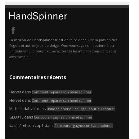
La mission de HandSpinner.fr est de faire découvrir la passion des
fidgets et autres jeux de doigts. Que vous soyez un passionné ou
un débutant, ici vous trouverez toutes les informations dont vous
avez besoin.
Commentaires récents
Hervet
dans
Comment réparer son hand spinner
Hervet
dans
Comment réparer son hand spinner
Michael dabzat
dans
Hand spinner au collège: pour ou contre?
GÉOXYS
dans
Concours – gagnez un hand spinner
valent1 et son cop1
dans
Concours – gagnez un hand spinner